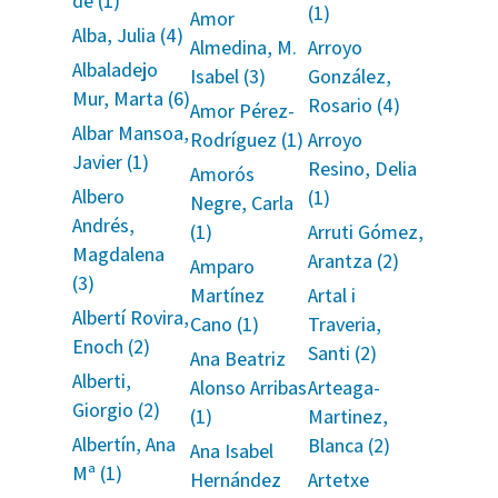
de (1)
(1)
Amor
Alba, Julia (4)
Almedina, M.
Arroyo
Albaladejo
Isabel (3)
González,
Mur, Marta (6)
Rosario (4)
Amor Pérez-
Albar Mansoa,
Rodríguez (1)
Arroyo
Javier (1)
Resino, Delia
Amorós
Albero
(1)
Negre, Carla
Andrés,
(1)
Arruti Gómez,
Magdalena
Arantza (2)
Amparo
(3)
Martínez
Artal i
Albertí Rovira,
Cano (1)
Traveria,
Enoch (2)
Santi (2)
Ana Beatriz
Alberti,
Alonso Arribas
Arteaga-
Giorgio (2)
(1)
Martinez,
Albertín, Ana
Blanca (2)
Ana Isabel
Mª (1)
Hernández
Artetxe