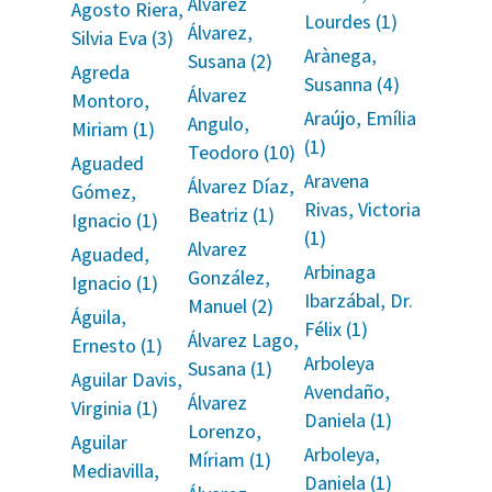
Álvarez
Agosto Riera,
Lourdes (1)
Álvarez,
Silvia Eva (3)
Arànega,
Susana (2)
Agreda
Susanna (4)
Álvarez
Montoro,
Araújo, Emília
Angulo,
Miriam (1)
(1)
Teodoro (10)
Aguaded
Aravena
Álvarez Díaz,
Gómez,
Rivas, Victoria
Beatriz (1)
Ignacio (1)
(1)
Alvarez
Aguaded,
Arbinaga
González,
Ignacio (1)
Ibarzábal, Dr.
Manuel (2)
Águila,
Félix (1)
Álvarez Lago,
Ernesto (1)
Arboleya
Susana (1)
Aguilar Davis,
Avendaño,
Álvarez
Virginia (1)
Daniela (1)
Lorenzo,
Aguilar
Arboleya,
Míriam (1)
Mediavilla,
Daniela (1)