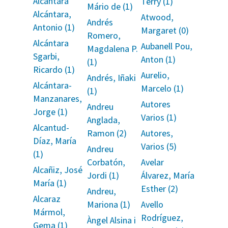
Alcántara
Terry (1)
Mário de (1)
Alcántara,
Atwood,
Andrés
Antonio (1)
Margaret (0)
Romero,
Alcántara
Aubanell Pou,
Magdalena P.
Sgarbi,
Anton (1)
(1)
Ricardo (1)
Aurelio,
Andrés, Iñaki
Alcántara-
Marcelo (1)
(1)
Manzanares,
Autores
Andreu
Jorge (1)
Varios (1)
Anglada,
Alcantud-
Ramon (2)
Autores,
Díaz, María
Varios (5)
Andreu
(1)
Corbatón,
Avelar
Alcañiz, José
Jordi (1)
Álvarez, María
María (1)
Esther (2)
Andreu,
Alcaraz
Mariona (1)
Avello
Mármol,
Rodríguez,
Àngel Alsina i
Gema (1)