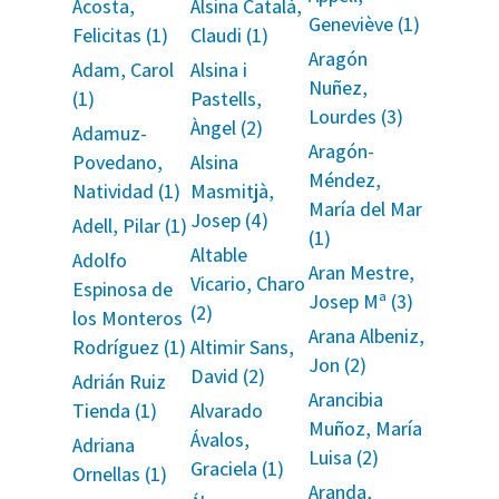
Acosta,
Alsina Català,
Geneviève (1)
Felicitas (1)
Claudi (1)
Aragón
Adam, Carol
Alsina i
Nuñez,
(1)
Pastells,
Lourdes (3)
Àngel (2)
Adamuz-
Aragón-
Povedano,
Alsina
Méndez,
Natividad (1)
Masmitjà,
María del Mar
Josep (4)
Adell, Pilar (1)
(1)
Altable
Adolfo
Aran Mestre,
Vicario, Charo
Espinosa de
Josep Mª (3)
(2)
los Monteros
Arana Albeniz,
Rodríguez (1)
Altimir Sans,
Jon (2)
David (2)
Adrián Ruiz
Arancibia
Tienda (1)
Alvarado
Muñoz, María
Ávalos,
Adriana
Luisa (2)
Graciela (1)
Ornellas (1)
Aranda,