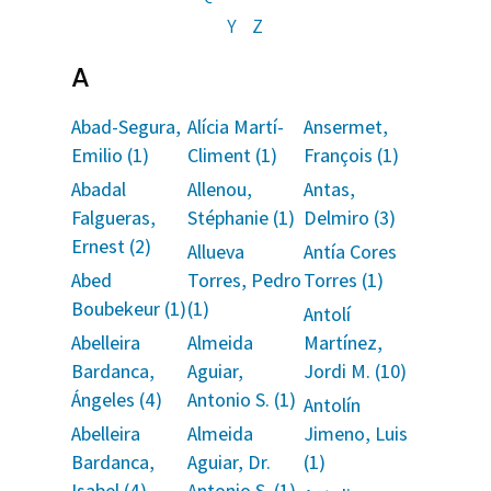
Y
Z
A
Abad-Segura,
Alícia Martí-
Ansermet,
Emilio (1)
Climent (1)
François (1)
Abadal
Allenou,
Antas,
Falgueras,
Stéphanie (1)
Delmiro (3)
Ernest (2)
Allueva
Antía Cores
Abed
Torres, Pedro
Torres (1)
Boubekeur (1)
(1)
Antolí
Abelleira
Almeida
Martínez,
Bardanca,
Aguiar,
Jordi M. (10)
Ángeles (4)
Antonio S. (1)
Antolín
Abelleira
Almeida
Jimeno, Luis
Bardanca,
Aguiar, Dr.
(1)
Isabel (4)
Antonio S. (1)