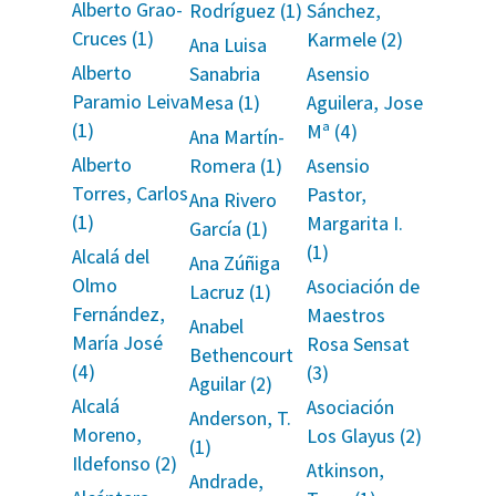
Alberto Grao-
Rodríguez (1)
Sánchez,
Cruces (1)
Karmele (2)
Ana Luisa
Alberto
Sanabria
Asensio
Paramio Leiva
Mesa (1)
Aguilera, Jose
(1)
Mª (4)
Ana Martín-
Alberto
Romera (1)
Asensio
Torres, Carlos
Pastor,
Ana Rivero
(1)
Margarita I.
García (1)
(1)
Alcalá del
Ana Zúñiga
Olmo
Asociación de
Lacruz (1)
Fernández,
Maestros
Anabel
María José
Rosa Sensat
Bethencourt
(4)
(3)
Aguilar (2)
Alcalá
Asociación
Anderson, T.
Moreno,
Los Glayus (2)
(1)
Ildefonso (2)
Atkinson,
Andrade,