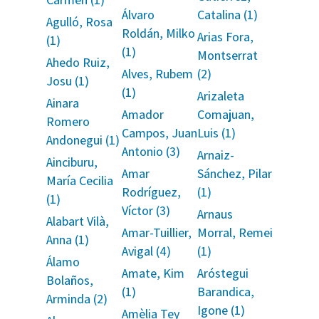
Álvaro
Catalina (1)
Agulló, Rosa
Roldán, Milko
Arias Fora,
(1)
(1)
Montserrat
Ahedo Ruiz,
Alves, Rubem
(2)
Josu (1)
(1)
Arizaleta
Ainara
Amador
Comajuan,
Romero
Campos, Juan
Luis (1)
Andonegui (1)
Antonio (3)
Arnaiz-
Ainciburu,
Amar
Sánchez, Pilar
María Cecilia
Rodríguez,
(1)
(1)
Víctor (3)
Arnaus
Alabart Vilà,
Amar-Tuillier,
Morral, Remei
Anna (1)
Avigal (4)
(1)
Álamo
Amate, Kim
Aróstegui
Bolaños,
(1)
Barandica,
Arminda (2)
Igone (1)
Amèlia Tey