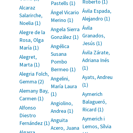
Roberto (1)
Pastells (1)
Alcaraz
Ávila Espada,
Ángel Vicario
Salarirche,
Alejandro (1)
Merino (1)
Noelia (1)
Ávila
Angela Sierra
Alegre de la
Granados,
González (1)
Rosa, Olga
Jesús (1)
Angélica
María (1)
Ávila Zárate,
Susana
Alegret,
Adriana Inés
Pombo
Marta (1)
(1)
Bermeo (1)
Alegria Folch,
Ayats, Andreu
Angelini,
Gemma (2)
(1)
María Laura
Alemany Bay,
(1)
Aymerich
Carmen (1)
Balagueró,
Angiolino,
Alfonso
Ricard (1)
Andrea (1)
Diestro
Aymerich i
Anguita
Fernández (1)
Lemos, Sílvia
Acero, Juana
Algarra