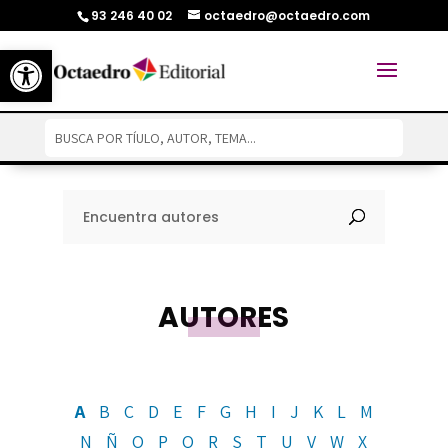
93 246 40 02
octaedro@octaedro.com
Abrir barra de herramientas
Encuentra autores
AUTORES
A
B
C
D
E
F
G
H
I
J
K
L
M
N
Ñ
O
P
Q
R
S
T
U
V
W
X