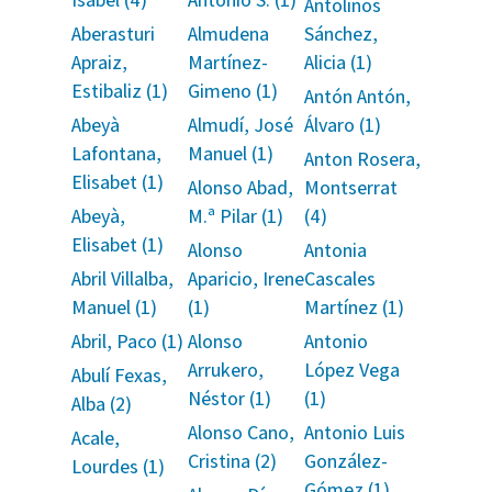
Antolinos
Aberasturi
Almudena
Sánchez,
Apraiz,
Martínez-
Alicia (1)
Estibaliz (1)
Gimeno (1)
Antón Antón,
Abeyà
Almudí, José
Álvaro (1)
Lafontana,
Manuel (1)
Anton Rosera,
Elisabet (1)
Alonso Abad,
Montserrat
Abeyà,
M.ª Pilar (1)
(4)
Elisabet (1)
Alonso
Antonia
Abril Villalba,
Aparicio, Irene
Cascales
Manuel (1)
(1)
Martínez (1)
Abril, Paco (1)
Alonso
Antonio
Arrukero,
López Vega
Abulí Fexas,
Néstor (1)
(1)
Alba (2)
Alonso Cano,
Antonio Luis
Acale,
Cristina (2)
González-
Lourdes (1)
Gómez (1)