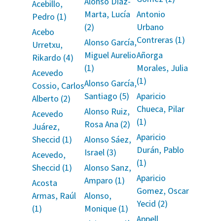
Alonso Díaz-
Acebillo,
Marta, Lucía
Antonio
Pedro (1)
(2)
Urbano
Acebo
Contreras (1)
Alonso García,
Urretxu,
Miguel Aurelio
Añorga
Rikardo (4)
(1)
Morales, Julia
Acevedo
(1)
Alonso García,
Cossio, Carlos
Santiago (5)
Aparicio
Alberto (2)
Chueca, Pilar
Alonso Ruiz,
Acevedo
(1)
Rosa Ana (2)
Juárez,
Aparicio
Sheccid (1)
Alonso Sáez,
Durán, Pablo
Israel (3)
Acevedo,
(1)
Sheccid (1)
Alonso Sanz,
Aparicio
Amparo (1)
Acosta
Gomez, Oscar
Armas, Raúl
Alonso,
Yecid (2)
(1)
Monique (1)
Appell,