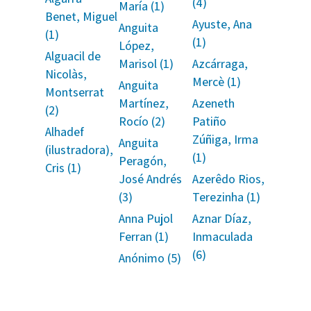
(4)
María (1)
Benet, Miguel
Ayuste, Ana
Anguita
(1)
(1)
López,
Alguacil de
Marisol (1)
Azcárraga,
Nicolàs,
Mercè (1)
Anguita
Montserrat
Martínez,
Azeneth
(2)
Rocío (2)
Patiño
Alhadef
Zúñiga, Irma
Anguita
(ilustradora),
(1)
Peragón,
Cris (1)
José Andrés
Azerêdo Rios,
(3)
Terezinha (1)
Anna Pujol
Aznar Díaz,
Ferran (1)
Inmaculada
(6)
Anónimo (5)