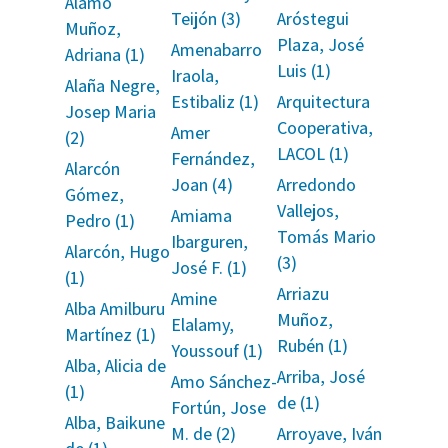
Alamo
Teijón (3)
Aróstegui
Muñoz,
Plaza, José
Amenabarro
Adriana (1)
Luis (1)
Iraola,
Alaña Negre,
Estibaliz (1)
Arquitectura
Josep Maria
Cooperativa,
Amer
(2)
LACOL (1)
Fernández,
Alarcón
Joan (4)
Arredondo
Gómez,
Vallejos,
Amiama
Pedro (1)
Tomás Mario
Ibarguren,
Alarcón, Hugo
(3)
José F. (1)
(1)
Arriazu
Amine
Alba Amilburu
Muñoz,
Elalamy,
Martínez (1)
Rubén (1)
Youssouf (1)
Alba, Alicia de
Arriba, José
Amo Sánchez-
(1)
de (1)
Fortún, Jose
Alba, Baikune
M. de (2)
Arroyave, Iván