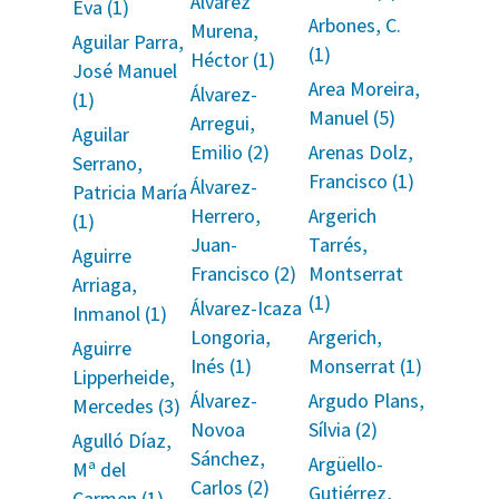
Álvarez
Eva (1)
Arbones, C.
Murena,
Aguilar Parra,
(1)
Héctor (1)
José Manuel
Area Moreira,
Álvarez-
(1)
Manuel (5)
Arregui,
Aguilar
Emilio (2)
Arenas Dolz,
Serrano,
Francisco (1)
Álvarez-
Patricia María
Herrero,
Argerich
(1)
Juan-
Tarrés,
Aguirre
Francisco (2)
Montserrat
Arriaga,
(1)
Álvarez-Icaza
Inmanol (1)
Longoria,
Argerich,
Aguirre
Inés (1)
Monserrat (1)
Lipperheide,
Álvarez-
Argudo Plans,
Mercedes (3)
Novoa
Sílvia (2)
Agulló Díaz,
Sánchez,
Argüello-
Mª del
Carlos (2)
Gutiérrez,
Carmen (1)