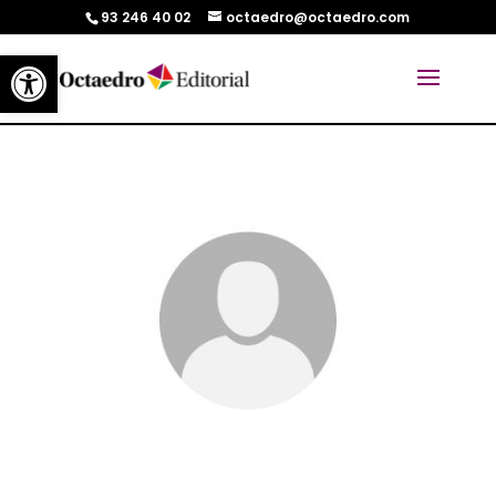
93 246 40 02
octaedro@octaedro.com
Abrir barra de herramientas