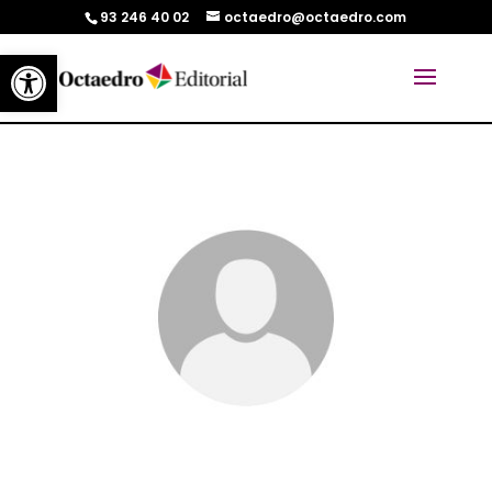
93 246 40 02
octaedro@octaedro.com
Abrir barra de herramientas