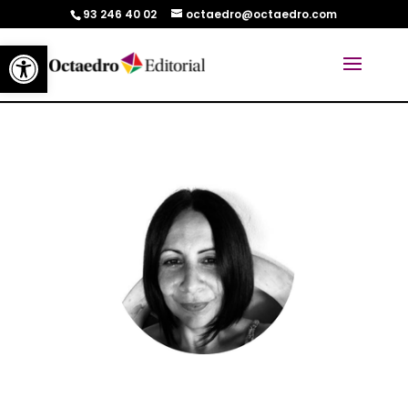
93 246 40 02
octaedro@octaedro.com
Abrir barra de herramientas