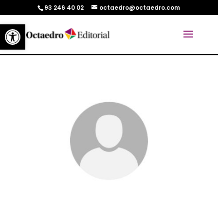
93 246 40 02
octaedro@octaedro.com
Abrir barra de herramientas