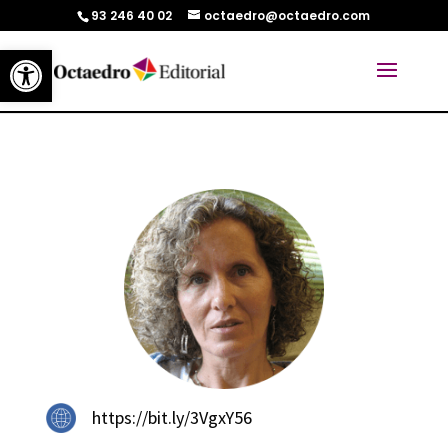
93 246 40 02
octaedro@octaedro.com
Abrir barra de herramientas
https://bit.ly/3VgxY56