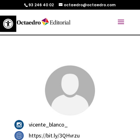
93 246 40 02
octaedro@octaedro.com
Abrir barra de herramientas
vicente_blanco_
https://bit.ly/3QHvrzu