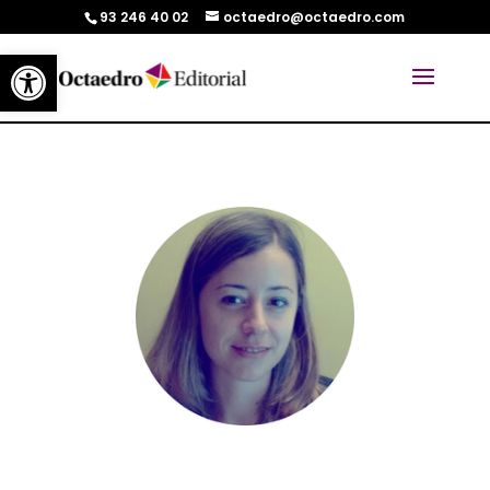
93 246 40 02
octaedro@octaedro.com
Abrir barra de herramientas