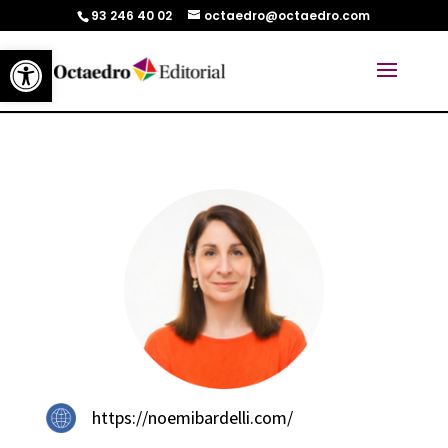
93 246 40 02
octaedro@octaedro.com
Abrir barra de herramientas
https://noemibardelli.com/