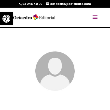
93 246 40 02
octaedro@octaedro.com
Abrir barra de herramientas