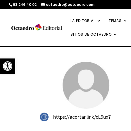
93 246 40 02
octaedro@octaedro.com
LA EDITORIAL
TEMAS
SITIOS DE OCTAEDRO
Abrir barra de herramientas
https://acortar.link/cL9ux7