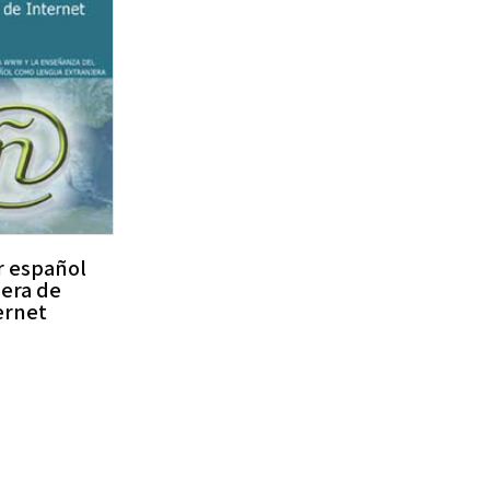
r español
 era de
ernet