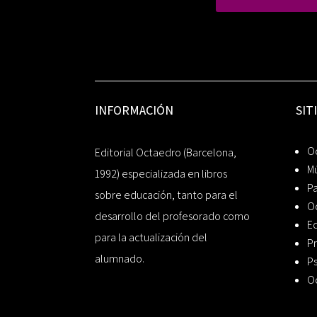
INFORMACIÓN
SIT
Oc
Editorial Octaedro (Barcelona,
Mú
1992) especializada en libros
P
sobre educación, tanto para el
O
desarrollo del profesorado como
Ed
para la actualización del
Pr
alumnado.
Ps
O