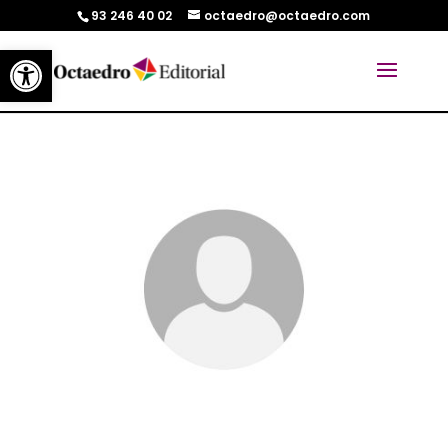
93 246 40 02
octaedro@octaedro.com
Abrir barra de herramientas