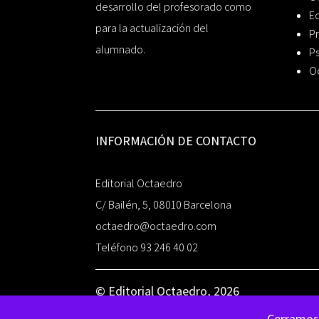
desarrollo del profesorado como
Ed
para la actualización del
Pr
alumnado.
Ps
O
INFORMACIÓN DE CONTACTO
Editorial Octaedro
C/ Bailén, 5, 08010 Barcelona
octaedro@octaedro.com
Teléfono 93 246 40 02
© Editorial Octaedro, 2026
Cerramos 