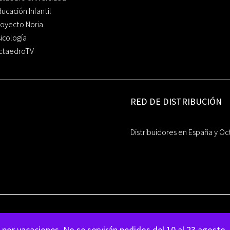
ucación Infantil
oyecto Noria
icología
ctaedroTV
RED DE DISTRIBUCIÓN
Distribuidores en España y Oc
por vacaciones. No se servirán pedidos del 10 al 23 agosto.