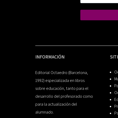
INFORMACIÓN
SIT
Oc
Editorial Octaedro (Barcelona,
Mú
1992) especializada en libros
P
sobre educación, tanto para el
O
desarrollo del profesorado como
Ed
para la actualización del
Pr
alumnado.
Ps