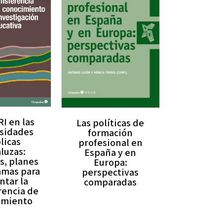
RI en las
Las políticas de
rsidades
formación
licas
profesional en
luzas:
España y en
as, planes
Europa:
amas para
perspectivas
ntar la
comparadas
rencia de
imiento