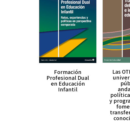
Las OT
Formación
unive
Profesional Dual
púb
en Educación
anda
Infantil
polític
y progr
fome
transfe
conoc