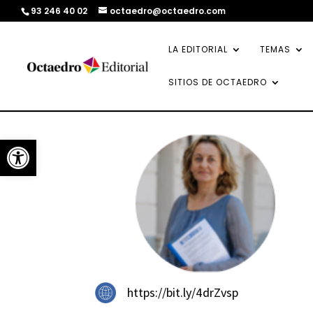
93 246 40 02
octaedro@octaedro.com
LA EDITORIAL
TEMAS
SITIOS DE OCTAEDRO
Abrir barra de herramientas
https://bit.ly/4drZvsp