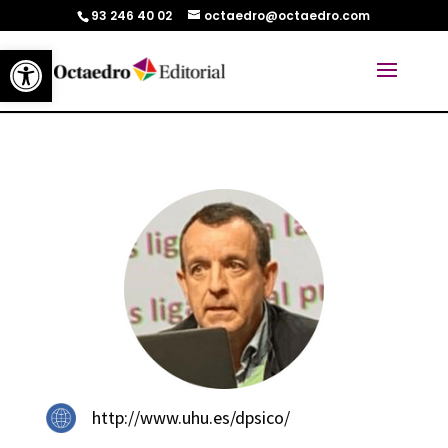
93 246 40 02
octaedro@octaedro.com
Abrir barra de herramientas
http://www.uhu.es/dpsico/