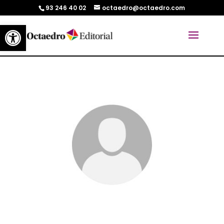
93 246 40 02
octaedro@octaedro.com
Abrir barra de herramientas