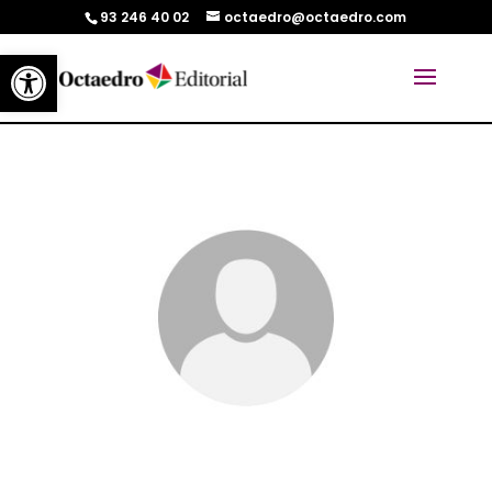
93 246 40 02
octaedro@octaedro.com
Abrir barra de herramientas