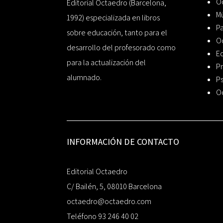
Oc
Editorial Octaedro (Barcelona,
Mú
1992) especializada en libros
P
sobre educación, tanto para el
O
desarrollo del profesorado como
Ed
para la actualización del
Pr
alumnado.
Ps
O
INFORMACIÓN DE CONTACTO
Editorial Octaedro
C/ Bailén, 5, 08010 Barcelona
octaedro@octaedro.com
Teléfono 93 246 40 02