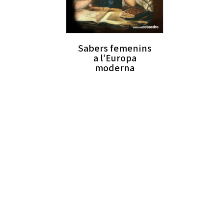
Sabers femenins
a l’Europa
moderna