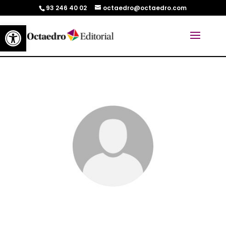
93 246 40 02
octaedro@octaedro.com
Abrir barra de herramientas