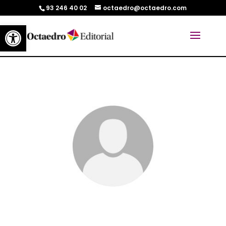
93 246 40 02
octaedro@octaedro.com
Abrir barra de herramientas