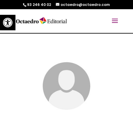
93 246 40 02
octaedro@octaedro.com
Abrir barra de herramientas