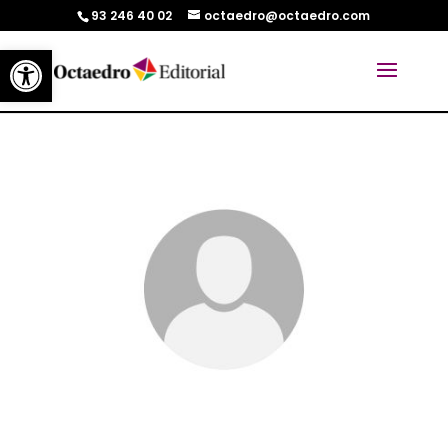
93 246 40 02
octaedro@octaedro.com
Abrir barra de herramientas