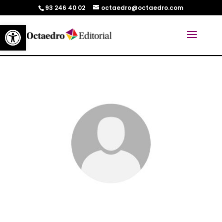
93 246 40 02
octaedro@octaedro.com
Abrir barra de herramientas