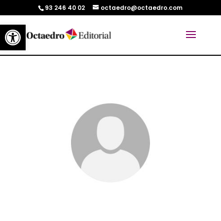
93 246 40 02
octaedro@octaedro.com
Abrir barra de herramientas