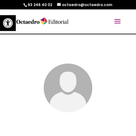
93 246 40 02
octaedro@octaedro.com
Abrir barra de herramientas