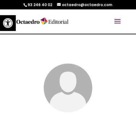
93 246 40 02
octaedro@octaedro.com
Abrir barra de herramientas