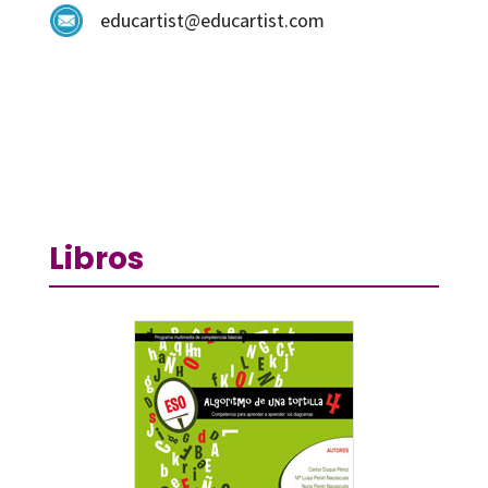
educartist@educartist.com
Libros