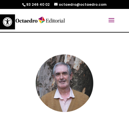
93 246 40 02
octaedro@octaedro.com
Abrir barra de herramientas