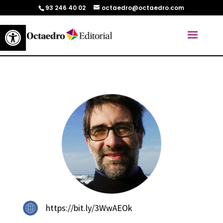
93 246 40 02
octaedro@octaedro.com
Abrir barra de herramientas
https://bit.ly/3WwAEOk