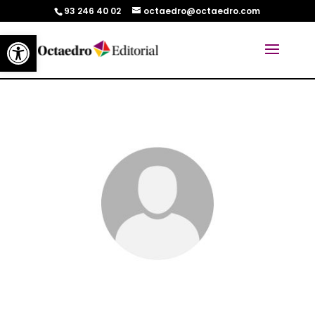
93 246 40 02
octaedro@octaedro.com
Abrir barra de herramientas