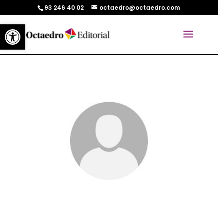
93 246 40 02
octaedro@octaedro.com
Abrir barra de herramientas