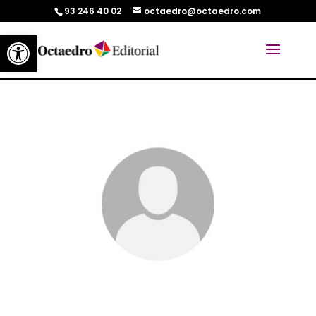
93 246 40 02
octaedro@octaedro.com
Abrir barra de herramientas