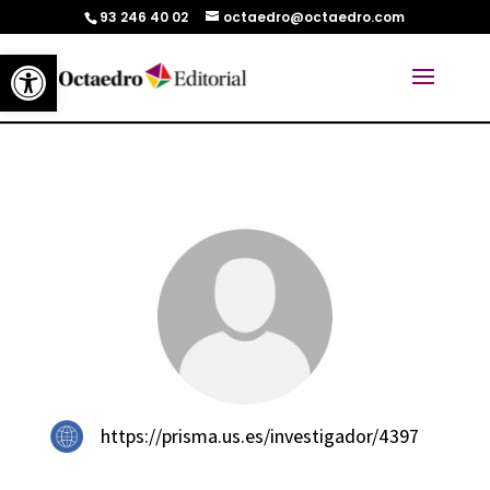
93 246 40 02
octaedro@octaedro.com
Abrir barra de herramientas
https://prisma.us.es/investigador/4397