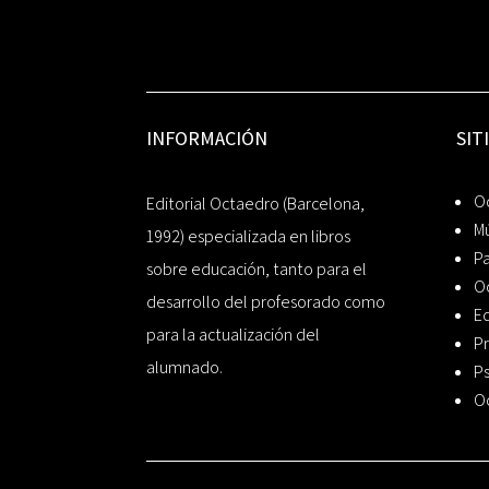
INFORMACIÓN
SIT
Oc
Editorial Octaedro (Barcelona,
Mú
1992) especializada en libros
P
sobre educación, tanto para el
O
desarrollo del profesorado como
Ed
para la actualización del
Pr
alumnado.
Ps
O