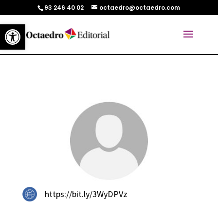
93 246 40 02
octaedro@octaedro.com
Abrir barra de herramientas
https://bit.ly/3WyDPVz