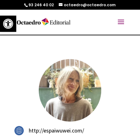
93 246 40 02
octaedro@octaedro.com
Abrir barra de herramientas
http://espaiwuwei.com/