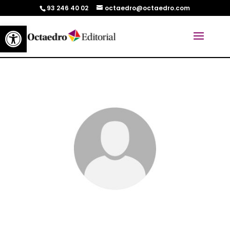
93 246 40 02
octaedro@octaedro.com
Abrir barra de herramientas