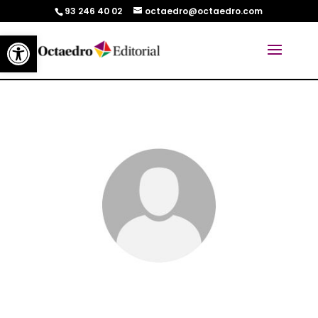
93 246 40 02
octaedro@octaedro.com
Abrir barra de herramientas