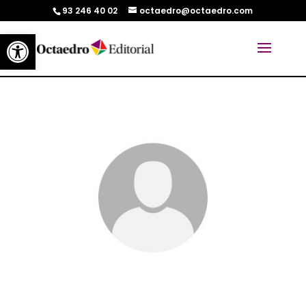
93 246 40 02
octaedro@octaedro.com
Abrir barra de herramientas