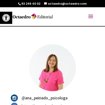
93 246 40 02
octaedro@octaedro.com
Abrir barra de herramientas
@ana_peinado_psicologa