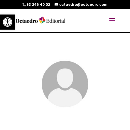
93 246 40 02
octaedro@octaedro.com
Abrir barra de herramientas