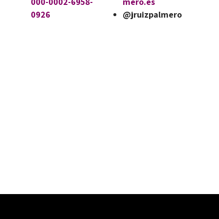
000-0002-6958-
mero.es
0926
@jruizpalmero