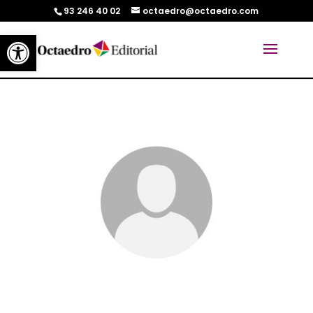
93 246 40 02
octaedro@octaedro.com
Abrir barra de herramientas