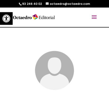
93 246 40 02
octaedro@octaedro.com
Abrir barra de herramientas