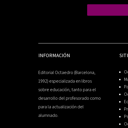
INFORMACIÓN
SIT
Oc
Editorial Octaedro (Barcelona,
Mú
1992) especializada en libros
P
sobre educación, tanto para el
O
desarrollo del profesorado como
Ed
para la actualización del
Pr
alumnado.
Ps
O