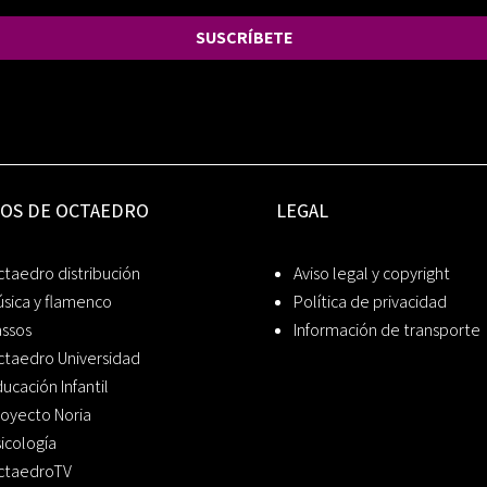
SUSCRÍBETE
IOS DE OCTAEDRO
LEGAL
taedro distribución
Aviso legal y copyright
sica y flamenco
Política de privacidad
assos
Información de transporte
ctaedro Universidad
ucación Infantil
oyecto Noria
icología
ctaedroTV