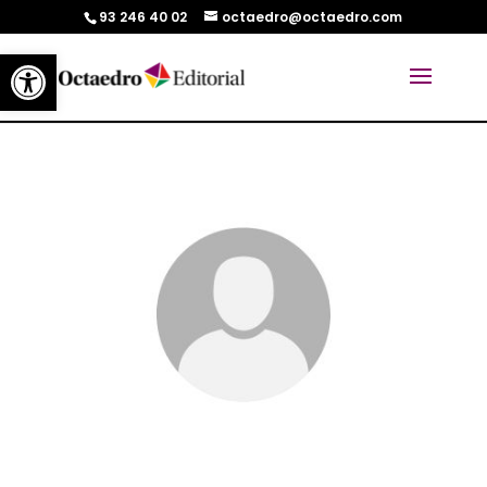
93 246 40 02
octaedro@octaedro.com
Abrir barra de herramientas