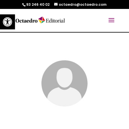
93 246 40 02
octaedro@octaedro.com
Abrir barra de herramientas