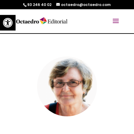
93 246 40 02
octaedro@octaedro.com
Abrir barra de herramientas