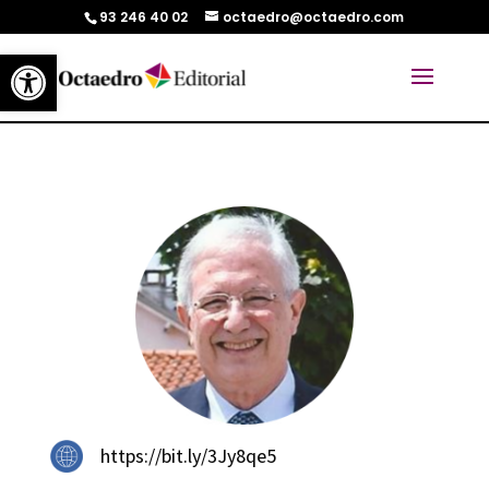
93 246 40 02
octaedro@octaedro.com
Abrir barra de herramientas
https://bit.ly/3Jy8qe5