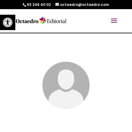
93 246 40 02
octaedro@octaedro.com
Abrir barra de herramientas