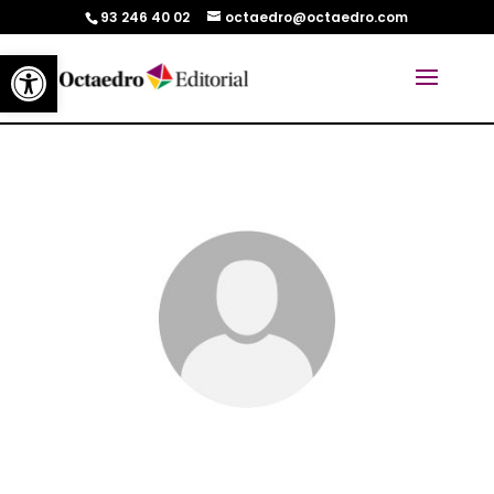
93 246 40 02
octaedro@octaedro.com
Abrir barra de herramientas